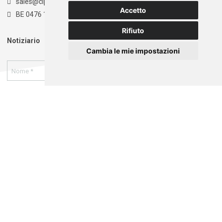
sales@clpt.be
Accetto
BE 0476 174 681
Rifiuto
Notiziario
Cambia le mie impostazioni
Autorizzo la memorizzazione e il trattamento dei miei
dati come indicato nella nostra
informativa sulla
privacy
. *
Registrati
Questo sito web è sviluppato con il supporto di: